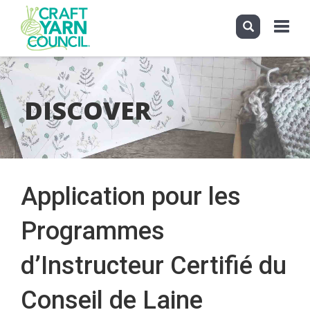
Toggle
navigati
Skip
to
main
DISCOVER
content
Application pour les
Programmes
d’Instructeur Certifié du
Conseil de Laine